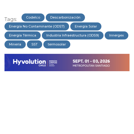
Codelco
Descarbonización
Tags:
Energía No Contaminante (ODS7)
Energía Solar
Energía Térmica
Industria Infraestructura (ODS9)
Innergex
Minería
SST
termosolar