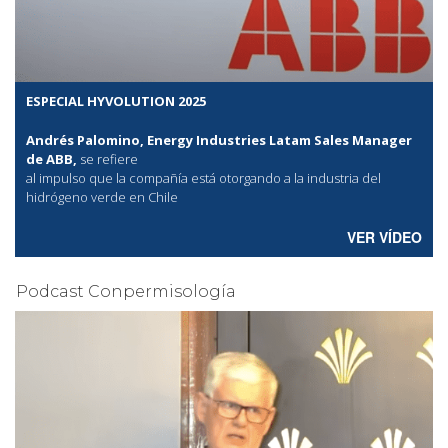
ESPECIAL HYVOLUTION 2025
Andrés Palomino, Energy Industries Latam Sales Manager
de ABB,
se refiere
al
impulso que la compañía está otorgando a la industria del
hidrógeno verde en Chile
VER VÍDEO
Podcast Conpermisología