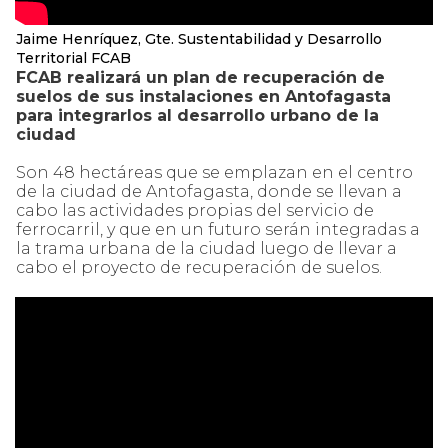
Jaime Henríquez, Gte. Sustentabilidad y Desarrollo
Territorial FCAB
FCAB realizará un plan de recuperación de
suelos de sus instalaciones en Antofagasta
para integrarlos al desarrollo urbano de la
ciudad
Son 48 hectáreas que se emplazan en el centro
de la ciudad de Antofagasta, donde se llevan a
cabo las actividades propias del servicio de
ferrocarril, y que en un futuro serán integradas a
la trama urbana de la ciudad luego de llevar a
cabo el proyecto de recuperación de suelos.