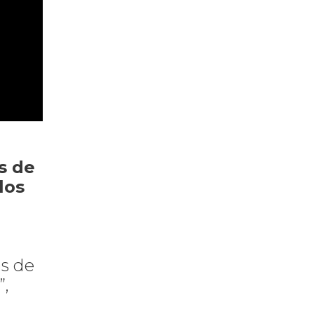
s de
los
as de
”,