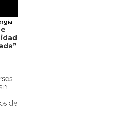
ergía
ue
lidad
cada”
rsos
lan
los de