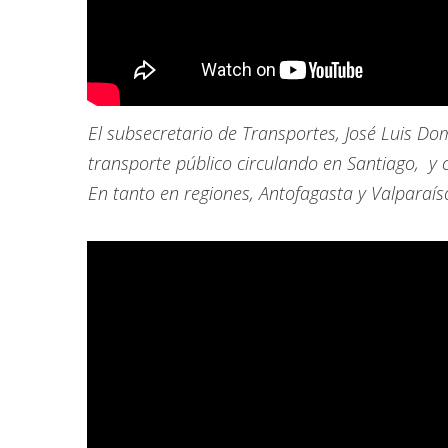
El subsecretario de Transportes, José Luis Do
transporte público circulando en Santiago, y 
En tanto en regiones, Antofagasta y Valparaíso