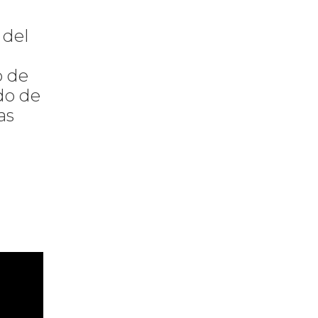
 del
o de
do de
as