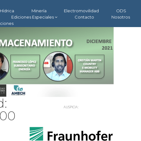
Hídrica
Minería
Electromovilidad
ODS
Ediciones Especiales
Contacto
Nosotros
aciones
d:
AUSPICIA:
800