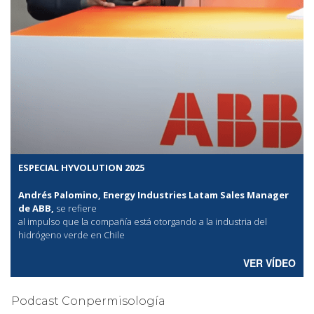
ESPECIAL HYVOLUTION 2025
Andrés Palomino, Energy Industries Latam Sales Manager
de ABB,
se refiere
al
impulso que la compañía está otorgando a la industria del
hidrógeno verde en Chile
VER VÍDEO
Podcast Conpermisología