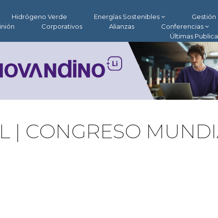
Hidrógeno Verde
Energías Sostenibles
Gestión 
inión
Corporativos
Alianzas
Conferencias
Últimas Public
AL | CONGRESO MUNDI