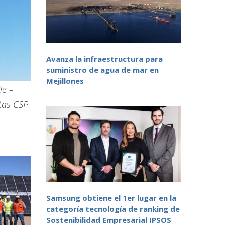
Avanza la infraestructura para
suministro de agua de mar en
Mejillones
le –
tas CSP
Samsung obtiene el 1er lugar en la
categoría tecnología de ranking de
Sostenibilidad Empresarial IPSOS