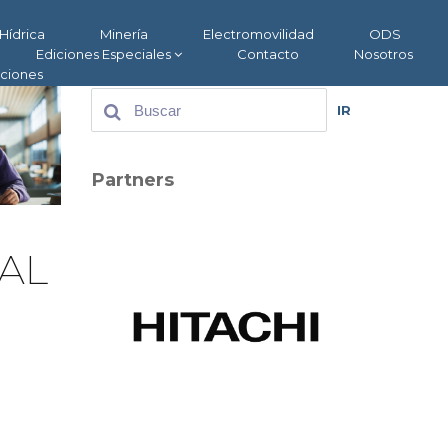
Hídrica
Minería
Electromovilidad
ODS
Ediciones Especiales
Contacto
Nosotros
aciones
IR
Partners
AL