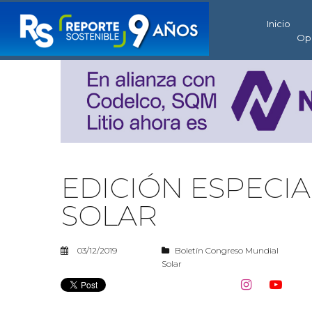
Inicio
Op
EDICIÓN ESPECI
SOLAR
03/12/2019
Boletín Congreso Mundial
Solar

