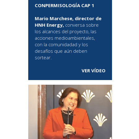
CONPERMISOLOGÍA CAP 1
Mario Marchese, director de
HNH Energy,
conversa sobre
los alcances del proyecto, las
acciones medioambientales,
con la comunidadad y los
desafíos que aún deben
sortear.
VER VÍDEO