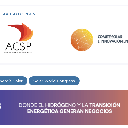
PATROCINAN:
nergía Solar
Solar World Congress