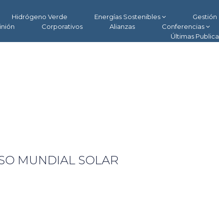
Hidrógeno Verde
Energías Sostenibles
Gestión 
inión
Corporativos
Alianzas
Conferencias
Últimas Public
ESO MUNDIAL SOLAR