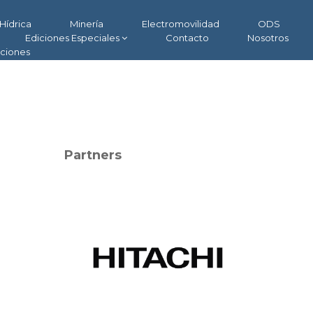
Hídrica
Minería
Electromovilidad
ODS
Ediciones Especiales
Contacto
Nosotros
aciones
Partners