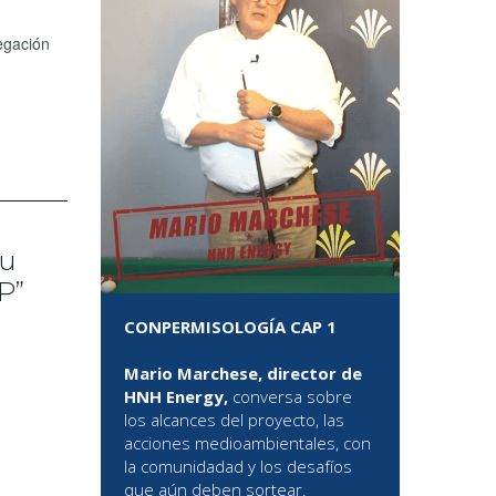
egación
su
P”
CONPERMISOLOGÍA CAP 1
Mario Marchese, director de
HNH Energy,
conversa sobre
los alcances del proyecto, las
acciones medioambientales, con
la comunidadad y los desafíos
que aún deben sortear.