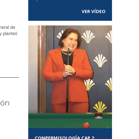
VER VÍDEO
neral de
y planteó
ión
CONPERMISOLOGÍA CAP 2