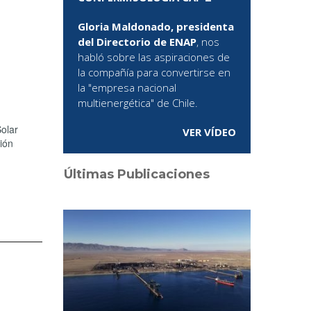
Gloria Maldonado, presidenta
del Directorio de ENAP
, nos
habló sobre las aspiraciones de
la compañía para convertirse en
la "empresa nacional
multienergética" de Chile.
Solar
VER VÍDEO
ión
Últimas Publicaciones