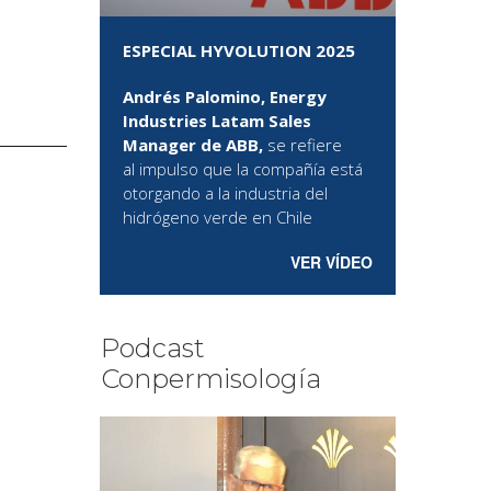
ESPECIAL HYVOLUTION 2025
Andrés Palomino, Energy
Industries Latam Sales
Manager de ABB,
se refiere
al
impulso que la compañía está
otorgando a la industria del
hidrógeno verde en Chile
VER VÍDEO
Podcast
Conpermisología