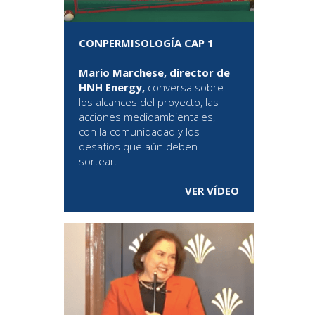
CONPERMISOLOGÍA CAP 1
Mario Marchese, director de
HNH Energy,
conversa sobre
los alcances del proyecto, las
acciones medioambientales,
con la comunidadad y los
desafíos que aún deben
sortear.
VER VÍDEO