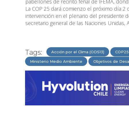
pabellones de recinto ferial de IFEMA, donde
La COP 25 dará comienzo el próximo día 2 
intervención en el plenario del presidente 
secretario general de las Naciones Unidas, 
Tags:
Acción por el Clima (ODS13)
COP25
Ministerio Medio Ambiente
Objetivos de Desa