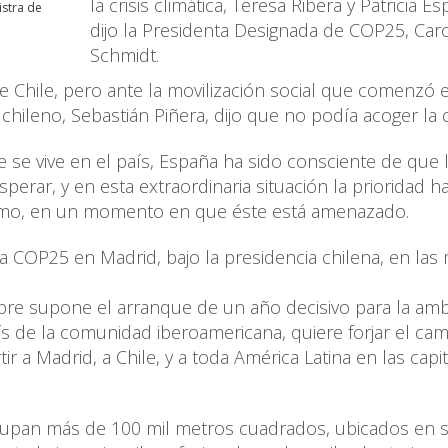
la crisis climática, Teresa Ribera y Patricia Es
istra de
dijo la Presidenta Designada de COP25, Caro
Schmidt.
e Chile, pero ante la movilización social que comenzó 
hileno, Sebastián Piñera, dijo que no podía acoger la ci
ue se vive en el país, España ha sido consciente de que 
perar, y en esta extraordinaria situación la prioridad h
alismo, en un momento en que éste está amenazado.
la COP25 en Madrid, bajo la presidencia chilena, en las
re supone el arranque de un año decisivo para la amb
ís de la comunidad iberoamericana, quiere forjar el ca
r a Madrid, a Chile, y a toda América Latina en las capi
cupan más de 100 mil metros cuadrados, ubicados en s