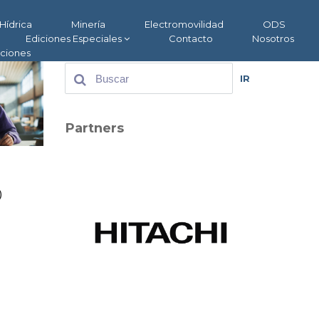
Hídrica
Minería
Electromovilidad
ODS
Ediciones Especiales
Contacto
Nosotros
aciones
IR
Partners
o