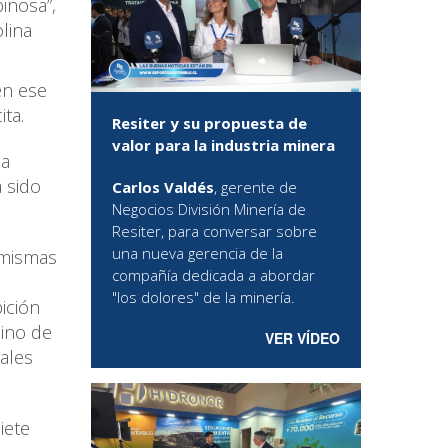
pinosa”,
lina
en ese
ta.
Resiter y su propuesta de
valor para la industria minera
la
a sido
Carlos Valdés
, gerente de
Negocios División Minería de
Resiter, para conversar sobre
una nueva gerencia de la
 mismas
compañía dedicada a abordar
"los dolores" de la minería.
ición
mino de
VER VÍDEO
tales
iete