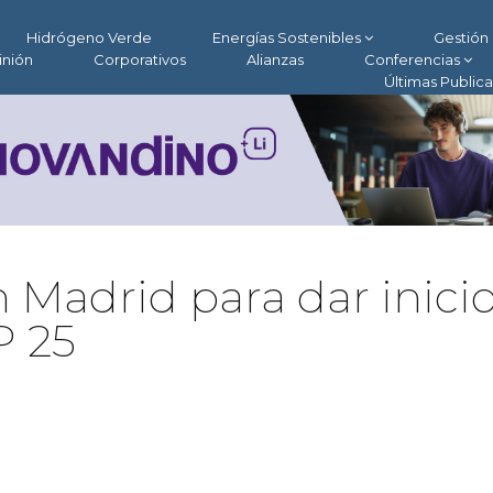
Hidrógeno Verde
Energías Sostenibles
Gestión 
inión
Corporativos
Alianzas
Conferencias
Últimas Public
 Madrid para dar inici
P 25