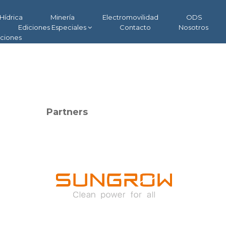
Hídrica
Minería
Electromovilidad
ODS
Ediciones Especiales
Contacto
Nosotros
aciones
Partners