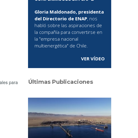
Gloria Maldonado, presidenta
del Directorio de ENAP
, nos
habló sobre las aspiraciones de
la compañía para convertirse en
la "empresa nacional
multienergética" de Chile.
VER VÍDEO
Últimas Publicaciones
iales para