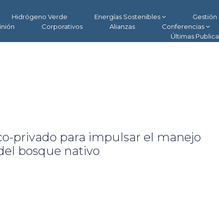
Hidrógeno Verde
Energías Sostenibles
Gestión 
inión
Corporativos
Alianzas
Conferencias
Últimas Public
co-privado para impulsar el manejo
del bosque nativo