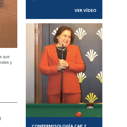
VER VÍDEO
va que
rales y
n
CONPERMISOLOGÍA CAP 2