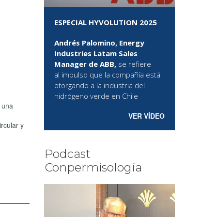
ESPECIAL HYVOLUTION 2025
Andrés Palomino, Energy
Industries Latam Sales
Manager de ABB,
se refiere
al
impulso que la compañía está
otorgando a la industria del
hidrógeno verde en Chile
n una
VER VÍDEO
rcular y
Podcast
Conpermisología