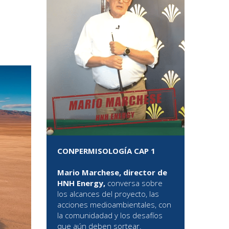
CONPERMISOLOGÍA CAP 1
Mario Marchese, director de
HNH Energy,
conversa sobre
los alcances del proyecto, las
acciones medioambientales, con
la comunidadad y los desafíos
que aún deben sortear.