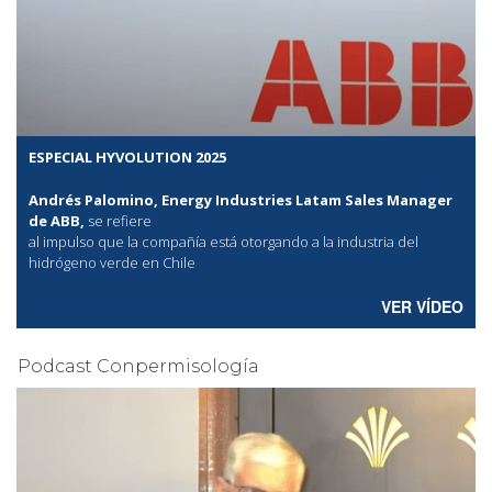
ESPECIAL HYVOLUTION 2025
Andrés Palomino, Energy Industries Latam Sales Manager
de ABB,
se refiere
al
impulso que la compañía está otorgando a la industria del
hidrógeno verde en Chile
VER VÍDEO
Podcast Conpermisología