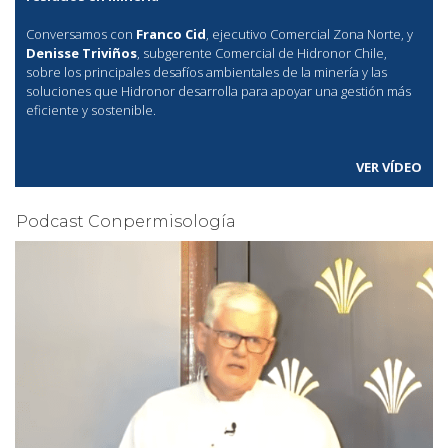
Conversamos con
Franco Cid
, ejecutivo Comercial Zona Norte, y
Denisse Triviños
, subgerente Comercial de Hidronor Chile,
sobre los principales desafíos ambientales de la minería y las
soluciones que Hidronor desarrolla para apoyar una gestión más
eficiente y sostenible.
VER VÍDEO
Podcast Conpermisología