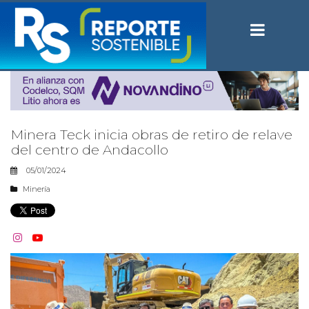
Minera Teck inicia obras de retiro de relave
del centro de Andacollo
05/01/2024
Minería

