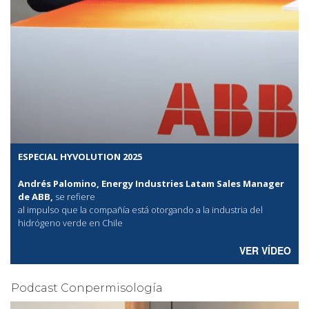
ESPECIAL HYVOLUTION 2025
Andrés Palomino, Energy Industries Latam Sales Manager
de ABB,
se refiere
al
impulso que la compañía está otorgando a la industria del
hidrógeno verde en Chile
VER VÍDEO
Podcast Conpermisología