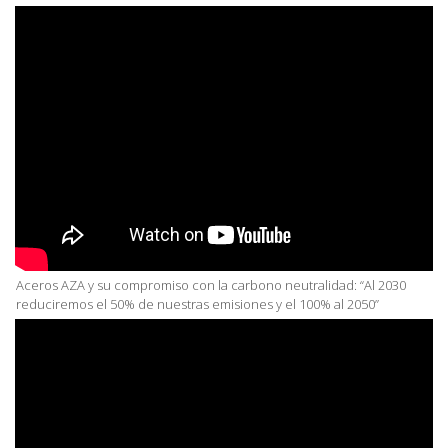
Aceros AZA y su compromiso con la carbono neutralidad: “Al 2030
reduciremos el 50% de nuestras emisiones y el 100% al 2050”