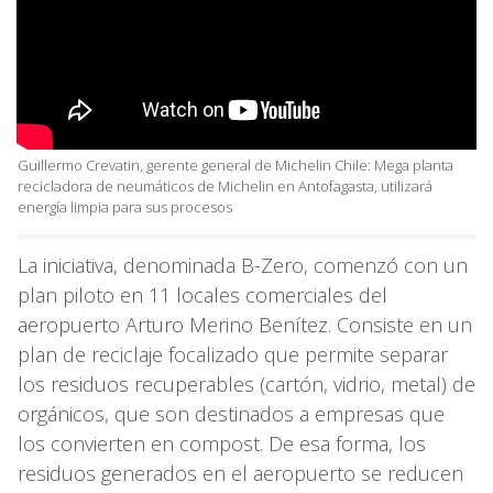
Guillermo Crevatin, gerente general de Michelin Chile: Mega planta
recicladora de neumáticos de Michelin en Antofagasta, utilizará
energía limpia para sus procesos
La iniciativa, denominada B-Zero, comenzó con un
plan piloto en 11 locales comerciales del
aeropuerto Arturo Merino Benítez. Consiste en un
plan de reciclaje focalizado que permite separar
los residuos recuperables (cartón, vidrio, metal) de
orgánicos, que son destinados a empresas que
los convierten en compost. De esa forma, los
residuos generados en el aeropuerto se reducen