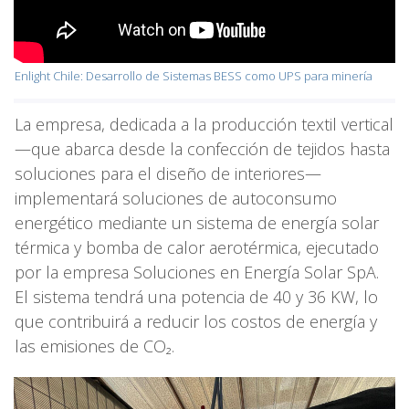
Enlight Chile: Desarrollo de Sistemas BESS como UPS para minería
La empresa, dedicada a la producción textil vertical
—que abarca desde la confección de tejidos hasta
soluciones para el diseño de interiores—
implementará soluciones de autoconsumo
energético mediante un sistema de energía solar
térmica y bomba de calor aerotérmica, ejecutado
por la empresa Soluciones en Energía Solar SpA.
El sistema tendrá una potencia de 40 y 36 KW, lo
que contribuirá a reducir los costos de energía y
las emisiones de CO₂.