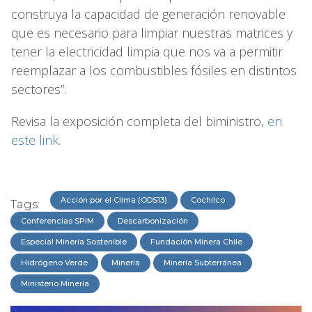
construya la capacidad de generación renovable
que es necesario para limpiar nuestras matrices y
tener la electricidad limpia que nos va a permitir
reemplazar a los combustibles fósiles en distintos
sectores”.
Revisa la exposición completa del biministro,
en
este link.
Acción por el Clima (ODS13)
Cochilco
Tags:
Conferencias SPIM
Descarbonización
Especial Minería Sostenible
Fundación Minera Chile
Hidrógeno Verde
Minería
Minería Subterránea
Ministerio Minería