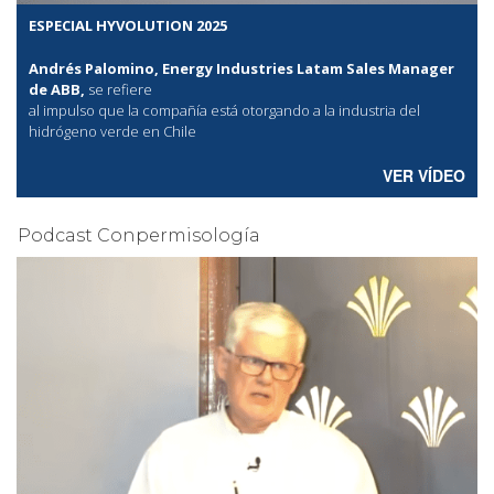
ESPECIAL HYVOLUTION 2025
Andrés Palomino, Energy Industries Latam Sales Manager
de ABB,
se refiere
al
impulso que la compañía está otorgando a la industria del
hidrógeno verde en Chile
VER VÍDEO
Podcast Conpermisología