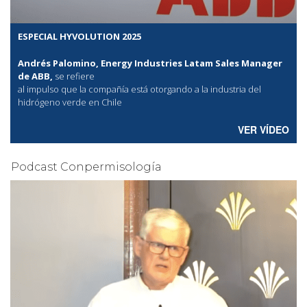
ESPECIAL HYVOLUTION 2025
Andrés Palomino, Energy Industries Latam Sales Manager
de ABB,
se refiere
al
impulso que la compañía está otorgando a la industria del
hidrógeno verde en Chile
VER VÍDEO
Podcast Conpermisología