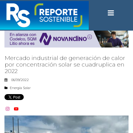
Mercado industrial de generación de calor
por concentración solar se cuadruplica en
2022
06/09/2022
Energía Solar

