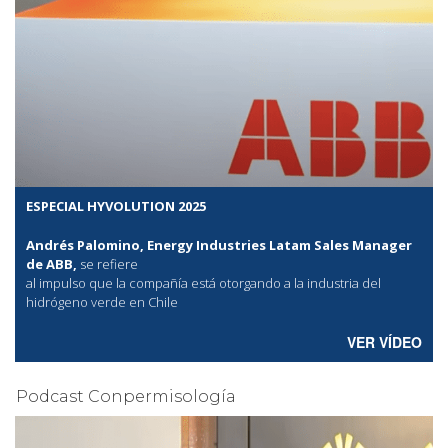
ESPECIAL HYVOLUTION 2025
Andrés Palomino, Energy Industries Latam Sales Manager
de ABB,
se refiere
al
impulso que la compañía está otorgando a la industria del
hidrógeno verde en Chile
VER VÍDEO
Podcast Conpermisología