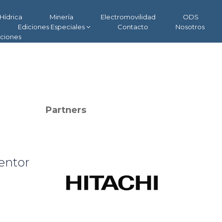
Hídrica
Minería
Electromovilidad
ODS
Ediciones Especiales
Contacto
Nosotros
aciones
Partners
ventor