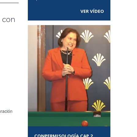
VER VÍDEO
 con
uración
CONPERMISOLOGÍA CAP 2