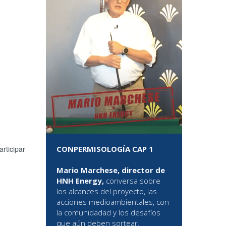
CONPERMISOLOGÍA CAP 1
rticipar
Mario Marchese, director de
HNH Energy,
conversa sobre
los alcances del proyecto, las
acciones medioambientales, con
la comunidadad y los desafíos
que aún deben sortear.