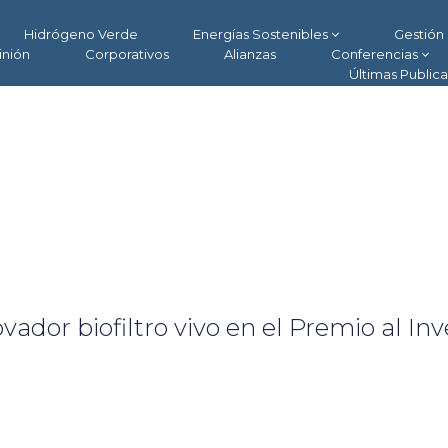
Hidrógeno Verde
Energías Sostenibles
Gestión 
inión
Corporativos
Alianzas
Conferencias
Últimas Public
ovador biofiltro vivo en el Premio al In