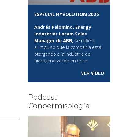
ESPECIAL HYVOLUTION 2025
Andrés Palomino, Energy
Industries Latam Sales
Manager de ABB,
se refiere
al
impulso que la compañía está
otorgando a la industria del
hidrógeno verde en Chile
VER VÍDEO
Podcast
Conpermisología