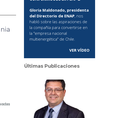
Gloria Maldonado, presidenta
del Directorio de ENAP
, nos
habló sobre las aspiraciones de
la compañía para convertirse en
ania
la "empresa nacional
multienergética" de Chile.
VER VÍDEO
Últimas Publicaciones
rivadas