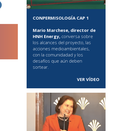
CONPERMISOLOGÍA CAP 1
Mario Marchese, director de
HNH Energy,
conversa sobre
los alcances del proyecto, las
acciones medioambientales,
con la comunidadad y los
desafíos que aún deben
sortear.
VER VÍDEO