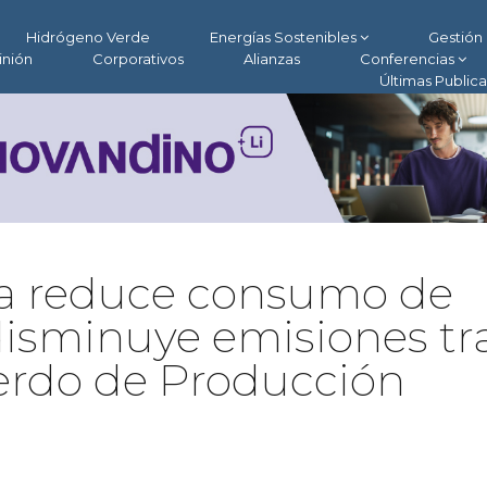
Hidrógeno Verde
Energías Sostenibles
Gestión 
inión
Corporativos
Alianzas
Conferencias
Últimas Public
ra reduce consumo de
disminuye emisiones tr
rdo de Producción