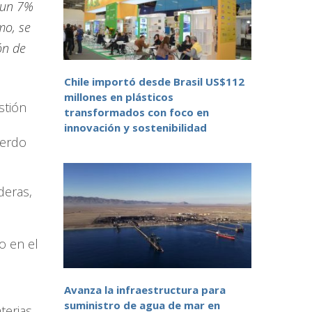
 un 7%
mo, se
ón de
Chile importó desde Brasil US$112
millones en plásticos
stión
transformados con foco en
innovación y sostenibilidad
uerdo
deras,
o en el
Avanza la infraestructura para
suministro de agua de mar en
terias,