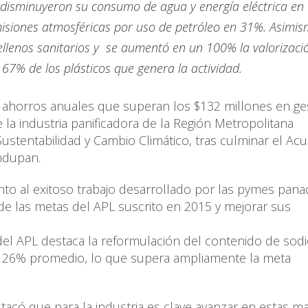
disminuyeron su consumo de agua y energía eléctrica en
isiones atmosféricas por uso de petróleo en 31%. Asimis
ellenos sanitarios y se aumentó en un 100% la valorizaci
l 67% de los plásticos que genera la actividad.
y ahorros anuales que superan los $132 millones en ge
 la industria panificadora de la Región Metropolitana
 Sustentabilidad y Cambio Climático, tras culminar el Ac
Indupan.
ento al exitoso trabajo desarrollado por las pymes pana
de las metas del APL suscrito en 2015 y mejorar sus
del APL destaca la reformulación del contenido de sodi
l 26% promedio, lo que supera ampliamente la meta
acó que para la industria es clave avanzar en estas ma