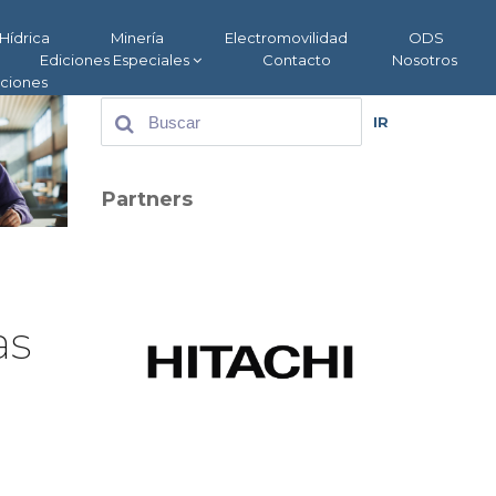
Hídrica
Minería
Electromovilidad
ODS
Ediciones Especiales
Contacto
Nosotros
aciones
IR
Partners
as