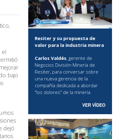
ico,
Resiter y su propuesta de
valor para la industria minera
 el
Carlos Valdés
, gerente de
ermitió
Negocios División Minería de
 mejorar
Resiter, para conversar sobre
do bajo
una nueva gerencia de la
as
compañía dedicada a abordar
"los dolores" de la minería.
VER VÍDEO
sumos
isiones
e dejó
tarios