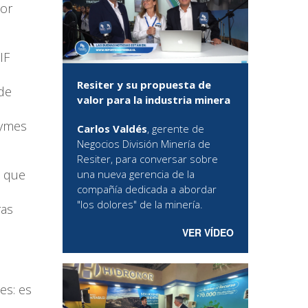
por
IF
Resiter y su propuesta de
de
valor para la industria minera
pymes
Carlos Valdés
, gerente de
Negocios División Minería de
Resiter, para conversar sobre
s que
una nueva gerencia de la
compañía dedicada a abordar
"los dolores" de la minería.
ras
VER VÍDEO
es: es