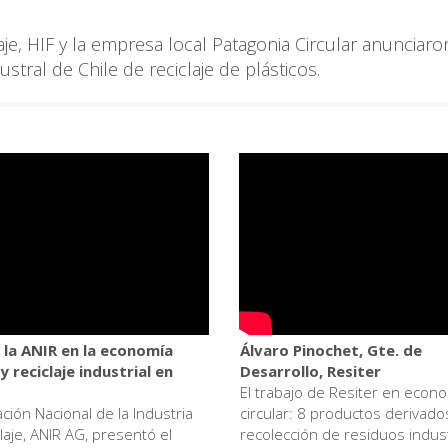
aje, HIF y la empresa local Patagonia Circular anunciar
stral de Chile de reciclaje de plásticos.
e la ANIR en la economía
Álvaro Pinochet, Gte. de
 y reciclaje industrial en
Desarrollo, Resiter
El trabajo de Resiter en econ
ción Nacional de la Industria
circular: 8 productos derivado
laje, ANIR AG, presentó el
recolección de residuos indust