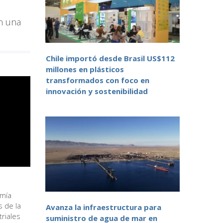
on una
Chile importó desde Brasil US$112
millones en plásticos
transformados con foco en
innovación y sostenibilidad
omía
s de la
Avanza la infraestructura para
riales
suministro de agua de mar en