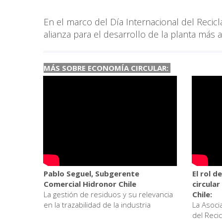
En el marco del Día Internacional del Recicl
alianza para el desarrollo de la planta más au
MÁS SOBRE ECONOMÍA CIRCULAR:
Pablo Seguel, Subgerente
El rol d
Comercial Hidronor Chile
circular
La gestión de residuos y su relevancia
Chile:
en la trazabilidad de la industria
La Asocia
del Recic