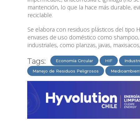
mantención, lo que la hace más durable, evi
reciclable.
Se elabora con residuos plásticos del tipo H
envases de uso doméstico como shampoo, tapa
industriales, como planzas, javas, maxisaco
Tags:
Economía Circular
HIF
Industr
Manejo de Residuos Peligrosos
Medioambien