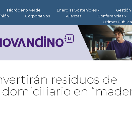
Hidrógeno Verde
Energías Sostenibles
Gestión 
inión
Corporativos
Alianzas
Conferencias
Últimas Public
vertirán residuos de
y domiciliario en “made