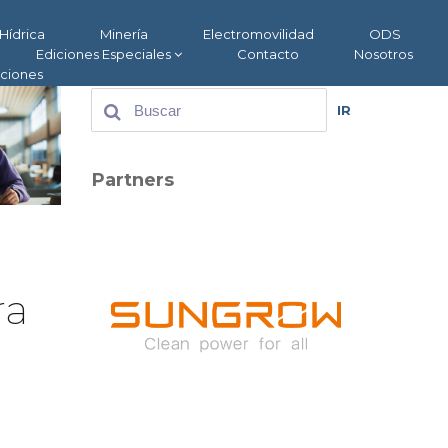
Hídrica
Minería
Electromovilidad
ODS
Ediciones Especiales
Contacto
Nosotros
aciones
IR
Partners
ra