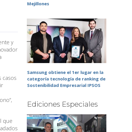
Mejillones
ente y
nnovador
a
Samsung obtiene el 1er lugar en la
s casos
categoría tecnología de ranking de
ir
Sostenibilidad Empresarial IPSOS
ono”,
Ediciones Especiales
al que
sladados