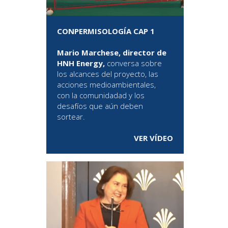
CONPERMISOLOGÍA CAP 1
Mario Marchese, director de
HNH Energy,
conversa sobre
los alcances del proyecto, las
acciones medioambientales,
con la comunidadad y los
desafíos que aún deben
sortear.
VER VÍDEO