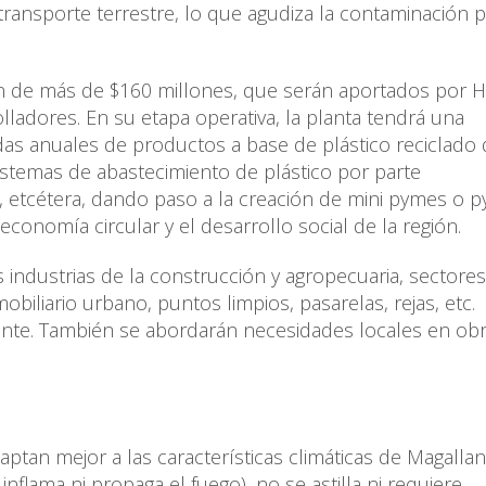
transporte terrestre, lo que agudiza la contaminación 
n de más de $160 millones, que serán aportados por H
lladores. En su etapa operativa, la planta tendrá una
as anuales de productos a base de plástico reciclado 
istemas de abastecimiento de plástico por parte
s, etcétera, dando paso a la creación de mini pymes o 
 economía circular y el desarrollo social de la región.
as industrias de la construcción y agropecuaria, sectore
biliario urbano, puntos limpios, pasarelas, rejas, etc.
nte. También se abordarán necesidades locales en ob
aptan mejor a las características climáticas de Magallan
inflama ni propaga el fuego), no se astilla ni requiere