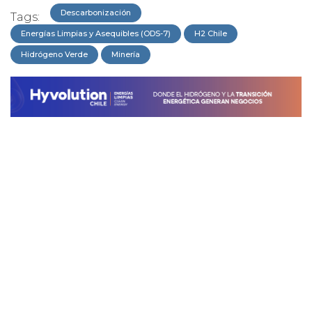
Descarbonización
Tags:
Energías Limpias y Asequibles (ODS-7)
H2 Chile
Hidrógeno Verde
Minería