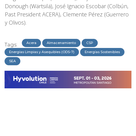
Donough (Wärtsilä), José Ignacio Escobar (Colbún,
Past President ACERA), Clemente Pérez (Guerrero
y Olivos).
Acera
Almacenamiento
CSP
Tags:
Energías Limpias y Asequibles (ODS-7)
Energías Sostenibles
SEA