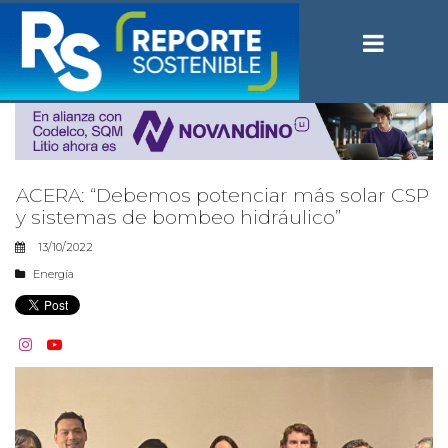
ACERA: “Debemos potenciar más solar CSP
y sistemas de bombeo hidráulico”
13/10/2022
Energía

