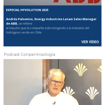
ESPECIAL HYVOLUTION 2025
Andrés Palomino, Energy Industries Latam Sales Manager
de ABB,
se refiere
al
impulso que la compañía está otorgando a la industria del
hidrógeno verde en Chile
VER VÍDEO
Podcast Conpermisología