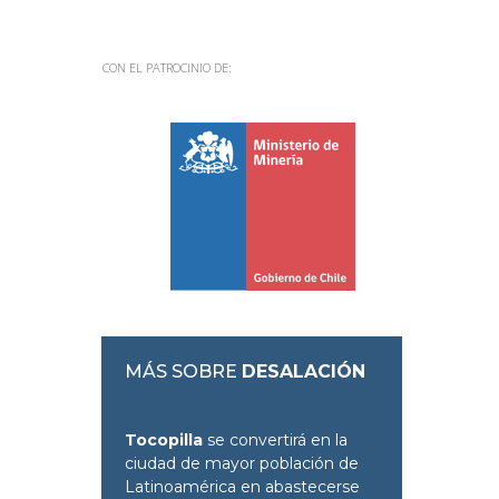
CON EL PATROCINIO DE:
MÁS SOBRE
DESALACIÓN
Tocopilla
se convertirá en la
ciudad de mayor población de
Latinoamérica en abastecerse