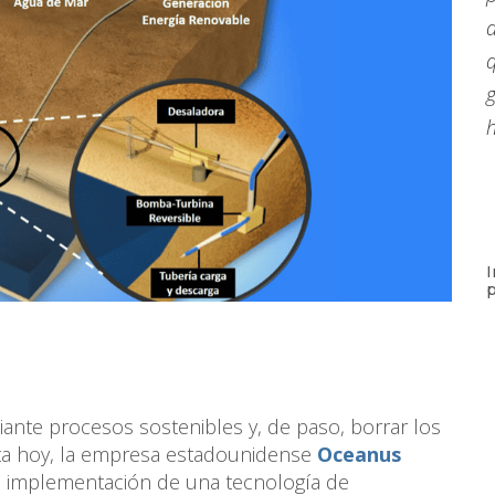
q
g
I
p
ante procesos sostenibles y, de paso, borrar los
sta hoy, la empresa estadounidense
Oceanus
a implementación de una tecnología de