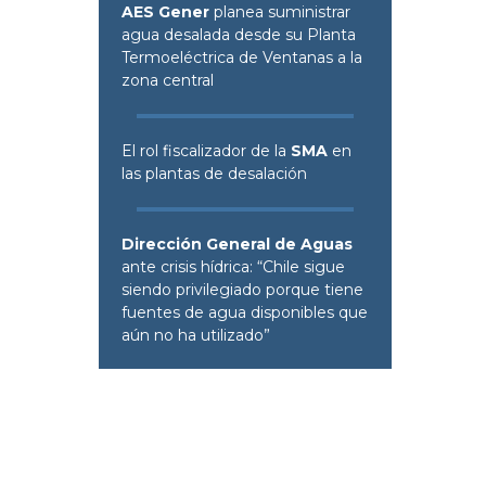
AES Gener
planea suministrar
agua desalada desde su Planta
Termoeléctrica de Ventanas a la
zona central
El rol fiscalizador de la
SMA
en
las plantas de desalación
Dirección General de Aguas
ante crisis hídrica: “Chile sigue
siendo privilegiado porque tiene
fuentes de agua disponibles que
aún no ha utilizado”