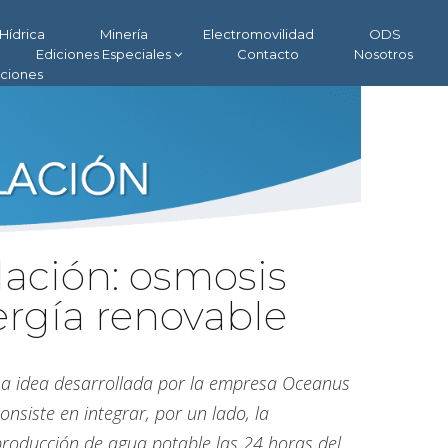
Hídrica
Minería
Electromovilidad
ODS
Ediciones Especiales
Contacto
Nosotros
aciones
ación: osmosis
ergía renovable
La idea desarrollada por la empresa Oceanus
onsiste en integrar, por un lado, la
producción de agua potable las 24 horas del