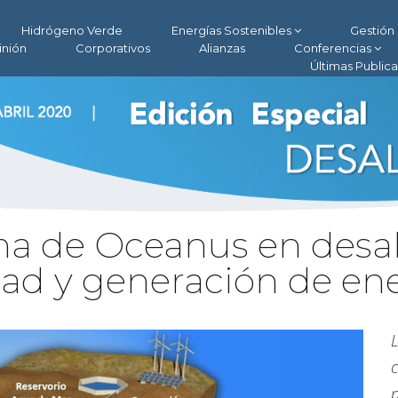
Hidrógeno Verde
Energías Sostenibles
Gestión 
inión
Corporativos
Alianzas
Conferencias
Últimas Public
a de Oceanus en desal
dad y generación de en
c