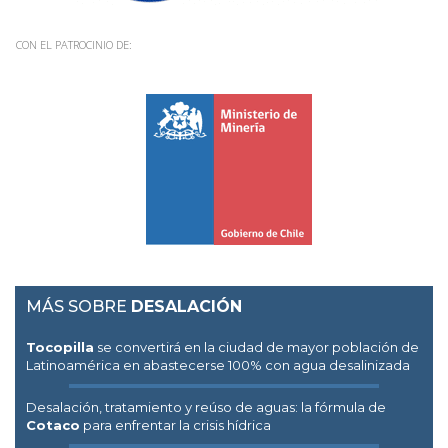
CON EL PATROCINIO DE:
MÁS SOBRE
DESALACIÓN
Tocopilla
se convertirá en la ciudad de mayor población de
Latinoamérica en abastecerse 100% con agua desalinizada
Desalación, tratamiento y reúso de aguas: la fórmula de
Cotaco
para enfrentar la crisis hídrica