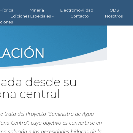
Hídrica
Minería
Electromovilidad
ODS
Ediciones Especiales
Contacto
Nosotros
aciones
lada desde su
ona central
e trata del Proyecto “Suministro de Agua
ona Centro”, cuyo objetivo es convertirse en
na solución a las necesidades hídricas de la