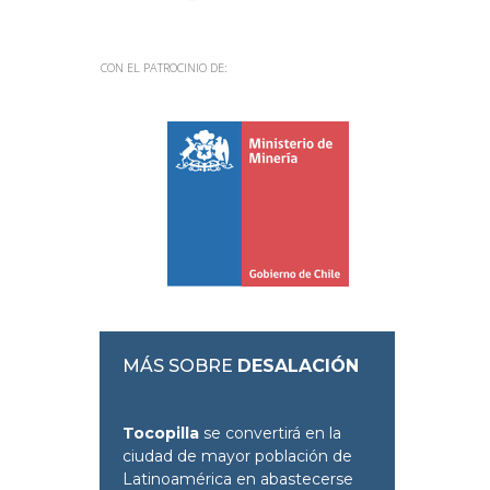
CON EL PATROCINIO DE:
MÁS SOBRE
DESALACIÓN
Tocopilla
se convertirá en la
ciudad de mayor población de
Latinoamérica en abastecerse