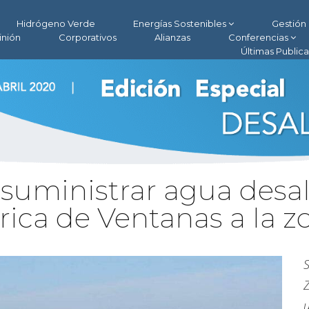
Hidrógeno Verde
Energías Sostenibles
Gestión 
inión
Corporativos
Alianzas
Conferencias
Últimas Public
suministrar agua desa
ica de Ventanas a la z
S
Z
u