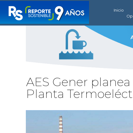
Inicio
Op
AES Gener planea 
Planta Termoeléctr