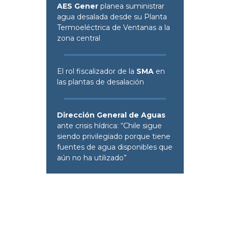
AES Gener
planea suministrar
agua desalada desde su Planta
Termoeléctrica de Ventanas a la
zona central
El rol fiscalizador de la
SMA
en
las plantas de desalación
Dirección General de Aguas
ante crisis hídrica: “Chile sigue
siendo privilegiado porque tiene
fuentes de agua disponibles que
aún no ha utilizado”