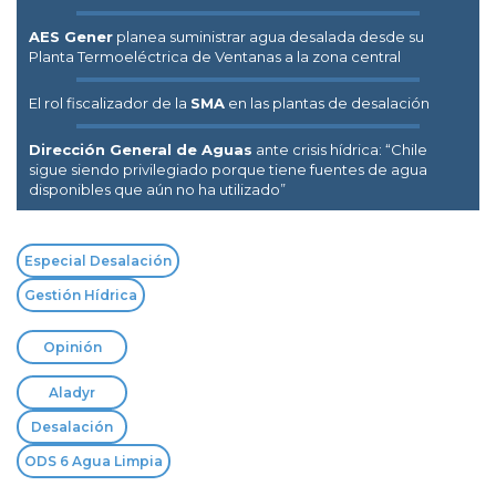
AES Gener
planea suministrar agua desalada desde su
Planta Termoeléctrica de Ventanas a la zona central
El rol fiscalizador de la
SMA
en las plantas de desalación
Dirección General de Aguas
ante crisis hídrica: “Chile
sigue siendo privilegiado porque tiene fuentes de agua
disponibles que aún no ha utilizado”
Especial Desalación
Gestión Hídrica
Opinión
Aladyr
Desalación
ODS 6 Agua Limpia