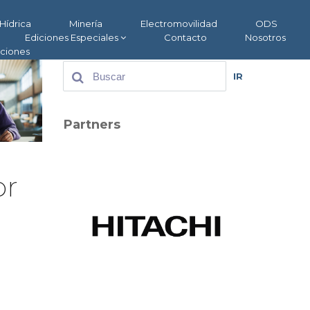
Hídrica
Minería
Electromovilidad
ODS
Ediciones Especiales
Contacto
Nosotros
aciones
IR
Partners
or