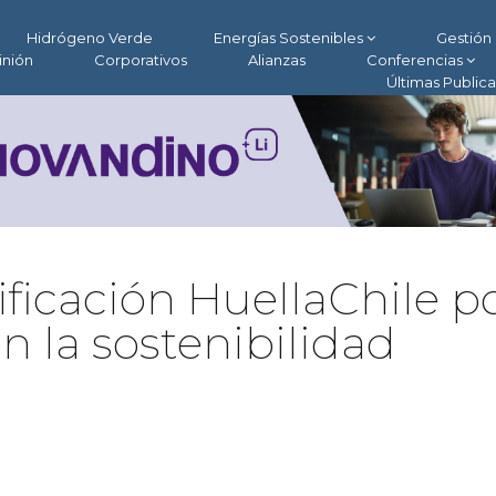
Hidrógeno Verde
Energías Sostenibles
Gestión 
inión
Corporativos
Alianzas
Conferencias
Últimas Public
ificación HuellaChile p
 la sostenibilidad