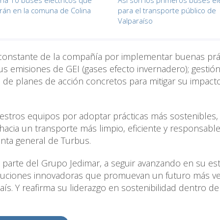
na 10 buses eléctricos que
Así son los primeros buses el
rán en la comuna de Colina
para el transporte público de
Valparaíso
rzo constante de la compañía por implementar buenas prá
s emisiones de GEI (gases efecto invernadero); gestió
llo de planes de acción concretos para mitigar su impact
nuestros equipos por adoptar prácticas más sostenibles,
acia un transporte más limpio, eficiente y responsable
nta general de Turbus.
parte del Grupo Jedimar, a seguir avanzando en su est
oluciones innovadoras que promuevan un futuro más ve
ís. Y reafirma su liderazgo en sostenibilidad dentro de