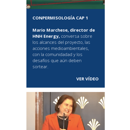
CONPERMISOLOGÍA CAP 1
Mario Marchese, director de
HNH Energy,
conversa sobre
los alcances del proyecto, las
acciones medioambientales,
con la comunidadad y los
desafíos que aún deben
sortear.
VER VÍDEO