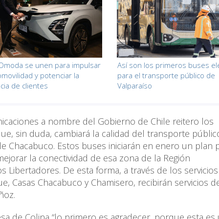
 Omoda se unen para impulsar
Así son los primeros buses el
omovilidad y potenciar la
para el transporte público de
cia de clientes
Valparaíso
caciones a nombre del Gobierno de Chile reitero los
ue, sin duda, cambiará la calidad del transporte públic
 de Chacabuco. Estos buses iniciarán en enero un plan p
ejorar la conectividad de esa zona de la Región
 Libertadores. De esta forma, a través de los servicios
ue, Casas Chacabuco y Chamisero, recibirán servicios 
uñoz.
desa de Colina “lo primero es agradecer, porque esta es