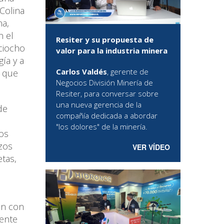
Colina
na,
n el
Resiter y su propuesta de
eciocho
valor para la industria minera
ía y a
Carlos Valdés
, gerente de
r que
Negocios División Minería de
Resiter, para conversar sobre
una nueva gerencia de la
de
compañía dedicada a abordar
"los dolores" de la minería.
os
zos
VER VÍDEO
tas,
án con
iente