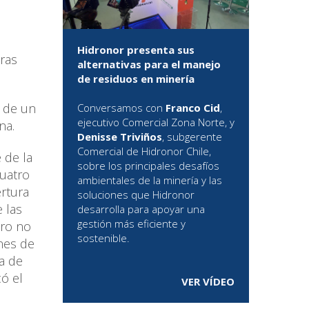
Hidronor presenta sus
ras
alternativas para el manejo
de residuos en minería
e de un
Conversamos con
Franco Cid
,
ejecutivo Comercial Zona Norte, y
na.
Denisse Triviños
, subgerente
Comercial de Hidronor Chile,
 de la
sobre los principales desafíos
cuatro
ambientales de la minería y las
ertura
soluciones que Hidronor
 las
desarrolla para apoyar una
gestión más eficiente y
ero no
sostenible.
nes de
pa de
có el
VER VÍDEO