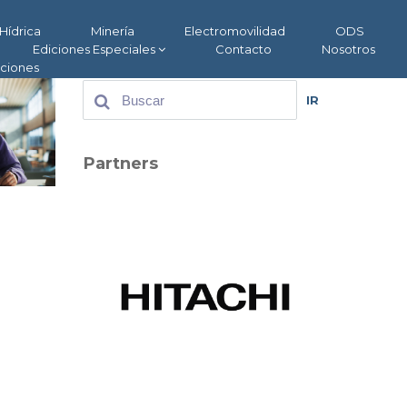
Hídrica
Minería
Electromovilidad
ODS
Ediciones Especiales
Contacto
Nosotros
aciones
IR
Partners