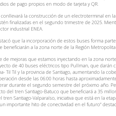
dios de pago propios en modo de tarjeta y QR.
conllevará la construcción de un electroterminal en la
tén finalizadas en el segundo trimestre de 2025. Mient
ctor industrial ENEA.
estacó que la incorporación de estos buses forma part
ue beneficiarán a la zona norte de la Región Metropolita
rte de mejoras que estamos inyectando en la zona norte
yecto de 40 buses eléctricos tipo Pullman, que darán 
- Til Til y la provincia de Santiago, aumentando la cob
operación desde las 06:00 horas hasta aproximadamente
erar durante el segundo semestre del próximo año. P
o del tren Santiago-Batuco que beneficiará a 35 millo
ren Santiago-Valparaíso, iniciativa que está en la eta
á un importante hito de conectividad en el futuro” desta