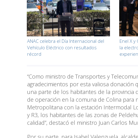
ANAC celebra el Día Internacional del
Enel X y
Vehículo Eléctrico con resultados
la electr
récord
experien
“Como ministro de Transportes y Telecomuni
agradecimientos por esta valiosa donación q
una parte de los habitantes de la provincia
de operación en la comuna de Colina para m
Metropolitana con la estación Intermodal Los
y R3, los habitantes de las zonas de Peldeh
calidad”, destacó el ministro Juan Carlos M
Por su parte, para Isabel Valenzuela, alcal