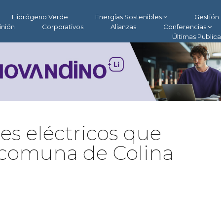
Hidrógeno Verde
Energías Sostenibles
Gestión 
inión
Corporativos
Alianzas
Conferencias
Últimas Public
es eléctricos que
 comuna de Colina