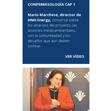
CONPERMISOLOGÍA CAP 1
Mario Marchese, director de
HNH Energy,
conversa sobre
los alcances del proyecto, las
acciones medioambientales,
con la comunidadad y los
desafíos que aún deben
sortear.
VER VÍDEO