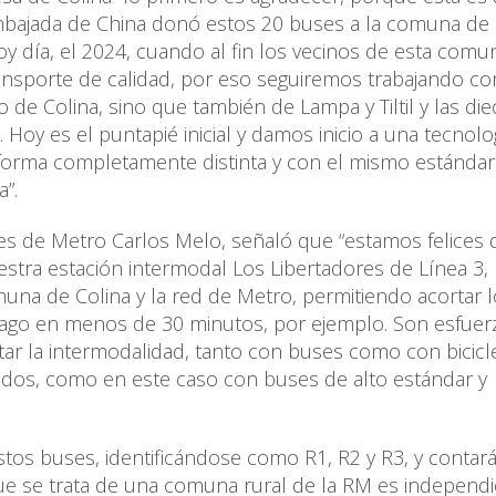
mbajada de China donó estos 20 buses a la comuna de 
hoy día, el 2024, cuando al fin los vecinos de esta comu
ansporte de calidad, por eso seguiremos trabajando co
o de Colina, sino que también de Lampa y Tiltil y las di
Hoy es el puntapié inicial y damos inicio a una tecnolog
 forma completamente distinta y con el mismo estánda
”.
ntes de Metro Carlos Melo, señaló que “estamos felices 
estra estación intermodal Los Libertadores de Línea 3,
na de Colina y la red de Metro, permitiendo acortar l
ntiago en menos de 30 minutos, por ejemplo. Son esfuer
r la intermodalidad, tanto con buses como con bicicle
odos, como en este caso con buses de alto estándar y
stos buses, identificándose como R1, R2 y R3, y contar
que se trata de una comuna rural de la RM es independ