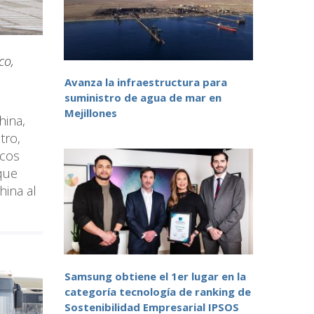
co,
Avanza la infraestructura para
suministro de agua de mar en
Mejillones
hina,
tro,
icos
que
hina al
Samsung obtiene el 1er lugar en la
categoría tecnología de ranking de
Sostenibilidad Empresarial IPSOS