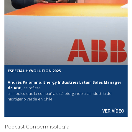
ESPECIAL HYVOLUTION 2025
Andrés Palomino, Energy Industries Latam Sales Manager
de ABB,
se refiere
al
impulso que la compañía está otorgando a la industria del
hidrógeno verde en Chile
VER VÍDEO
Podcast Conpermisología