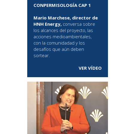
CONPERMISOLOGÍA CAP 1
Mario Marchese, director de
HNH Energy,
conversa sobre
los alcances del proyecto, las
acciones medioambientales,
con la comunidadad y los
desafíos que aún deben
sortear.
VER VÍDEO