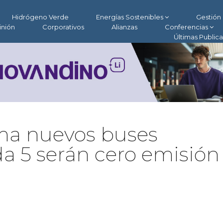
Hidrógeno Verde
Energías Sostenibles
Gestión 
inión
Corporativos
Alianzas
Conferencias
Últimas Public
ma nuevos buses
da 5 serán cero emisión 