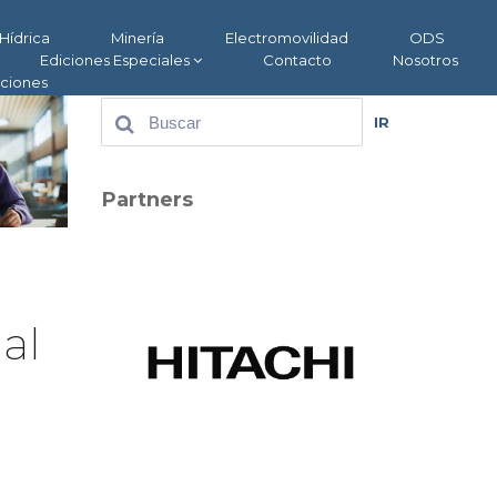
Hídrica
Minería
Electromovilidad
ODS
Ediciones Especiales
Contacto
Nosotros
aciones
IR
Partners
al