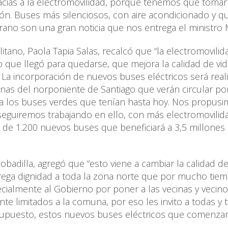
racias a la electromovilidad, porque tenemos que tomar
ón. Buses más silenciosos, con aire acondicionado y q
erano son una gran noticia que nos entrega el ministro
tano, Paola Tapia Salas, recalcó que “la electromovilid
 que llegó para quedarse, que mejora la calidad de vi
 La incorporación de nuevos buses eléctricos será real
nas del norponiente de Santiago que verán circular po
 a los buses verdes que tenían hasta hoy. Nos propus
y seguiremos trabajando en ello, con más electromovili
 de 1.200 nuevos buses que beneficiará a 3,5 millones
Bobadilla, agregó que “esto viene a cambiar la calidad de 
ntrega dignidad a toda la zona norte que por mucho tie
cialmente al Gobierno por poner a las vecinas y vecino
e limitados a la comuna, por eso les invito a todas y 
r supuesto, estos nuevos buses eléctricos que comenza