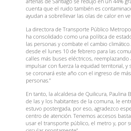
arterias de Santiago se redujo en un 44% g
cuenta que el ruido también es contaminaci
ayudan a sobrellevar las olas de calor en v
La directora de Transporte Público Metropoli
ha consolidado como una política de estado
las personas y combate el cambio climático.
desde el lunes 10 de febrero para las comu
calles más buses eléctricos, reemplazando
impulsar con fuerza la equidad territorial, 
se coronará este año con el ingreso de más
personas.”
En tanto, la alcaldesa de Quilicura, Paulina 
de las y los habitantes de la comuna, le e
estuvo postergada, por eso, agradezco espe
centro de atención. Tenemos accesos bastant
usar el transporte público, el metro y, po
circular prontamente”.