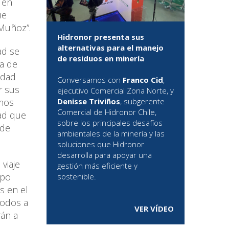
 en
ue
 Muñoz”.
Hidronor presenta sus
alternativas para el manejo
ad se
de residuos en minería
da de
idad
Conversamos con
Franco Cid
,
r sus
ejecutivo Comercial Zona Norte, y
imos
Denisse Triviños
, subgerente
Comercial de Hidronor Chile,
dad que
sobre los principales desafíos
 de
ambientales de la minería y las
soluciones que Hidronor
desarrolla para apoyar una
viaje
gestión más eficiente y
mpo
sostenible.
s en el
todos a
VER VÍDEO
rán a