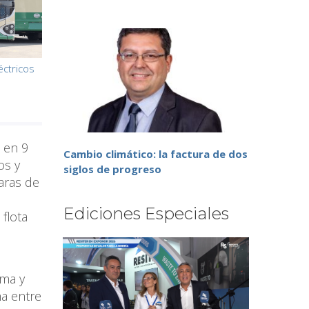
éctricos
 en 9
Cambio climático: la factura de dos
os y
siglos de progreso
aras de
Ediciones Especiales
flota
ema y
ha entre