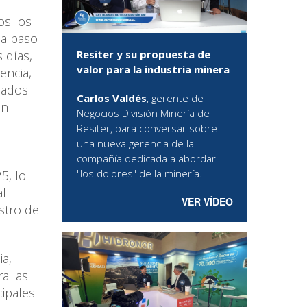
os los
 a paso
Resiter y su propuesta de
 días,
valor para la industria minera
encia,
iados
Carlos Valdés
, gerente de
on
Negocios División Minería de
Resiter, para conversar sobre
una nueva gerencia de la
compañía dedicada a abordar
"los dolores" de la minería.
5, lo
al
VER VÍDEO
istro de
ia,
ra las
ipales