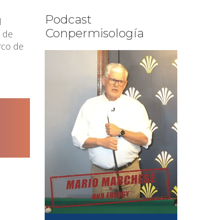
Podcast
l
Conpermisología
s de
rco de