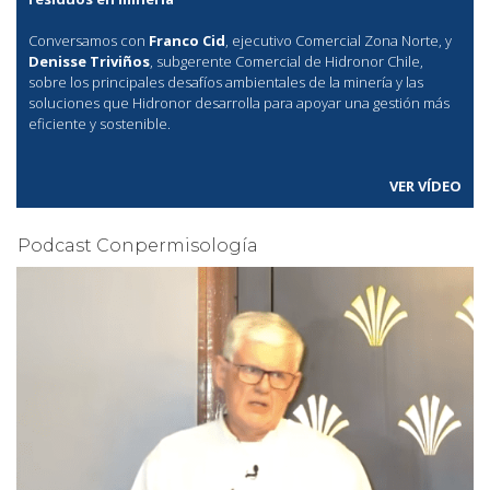
Conversamos con
Franco Cid
, ejecutivo Comercial Zona Norte, y
Denisse Triviños
, subgerente Comercial de Hidronor Chile,
sobre los principales desafíos ambientales de la minería y las
soluciones que Hidronor desarrolla para apoyar una gestión más
eficiente y sostenible.
VER VÍDEO
Podcast Conpermisología