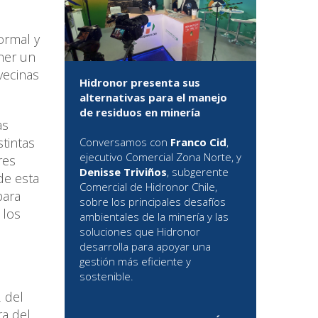
ormal y
ener un
vecinas
Hidronor presenta sus
alternativas para el manejo
de residuos en minería
as
stintas
Conversamos con
Franco Cid
,
ejecutivo Comercial Zona Norte, y
res
Denisse Triviños
, subgerente
de esta
Comercial de Hidronor Chile,
para
sobre los principales desafíos
 los
ambientales de la minería y las
soluciones que Hidronor
desarrolla para apoyar una
gestión más eficiente y
sostenible.
2 del
ra del