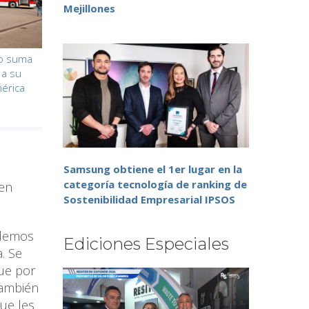
Mejillones
go suma
 a su
mérica
s
Samsung obtiene el 1er lugar en la
categoría tecnología de ranking de
ben
Sostenibilidad Empresarial IPSOS
odemos
Ediciones Especiales
. Se
ue por
también
que les