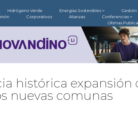
Hidrógeno Verde
Energías Sostenibles
Gestión 
inión
Corporativos
Alianzas
Conferencias
Últimas Public
ia histórica expansión
dos nuevas comunas