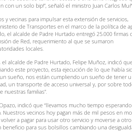
n con un solo bip!”, señaló el ministro Juan Carlos Mu
os y vecinas para impulsar esta extensión de servicios,
isterio de Transportes en el marco de la política de a
lo, el alcalde de Padre Hurtado entregó 25.000 firmas 
nsión de Red, requerimiento al que se sumaron
toridades locales.
, el alcalde de Padre Hurtado, Felipe Muñoz, indicó qu
ando este proyecto, esta ejecución de lo que había si
un sueño, nos están cumpliendo un sueño de tener 
dad, un transporte de acceso universal y, por sobre tod
 nuestras familias”.
n Opazo, indicó que “llevamos mucho tiempo esperando
a. Nuestros vecinos hoy pagan más de mil pesos en m
ver a pagar para usar otro servicio y moverse a otro 
n beneficio para sus bolsillos cambiando una desigual