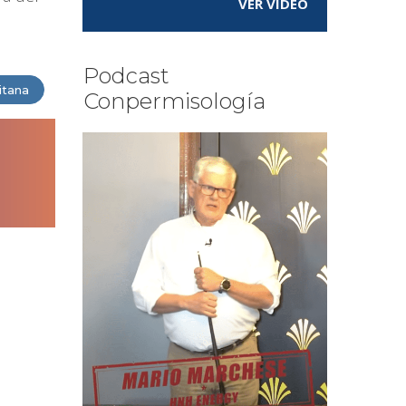
VER VÍDEO
Podcast
itana
Conpermisología