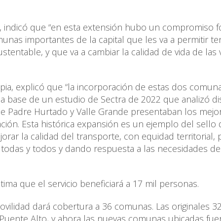
a, indicó que “en esta extensión hubo un compromiso f
nas importantes de la capital que les va a permitir t
tentable, y que va a cambiar la calidad de vida de las 
apia, explicó que “la incorporación de estas dos comun
la base de un estudio de Sectra de 2022 que analizó di
e Padre Hurtado y Valle Grande presentaban los mejo
ión. Esta histórica expansión es un ejemplo del sello 
orar la calidad del transporte, con equidad territorial, 
a todas y todos y dando respuesta a las necesidades de
ima que el servicio beneficiará a 17 mil personas.
ovilidad dará cobertura a 36 comunas. Las originales 3
Puente Alto, y ahora las nuevas comunas ubicadas fue