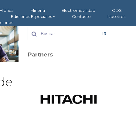
Hídrica
Minería
Electromovilidad
ODS
Ediciones Especiales
Contacto
Nosotros
aciones
IR
Partners
 de