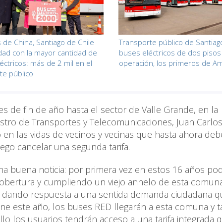
de China, Santiago de Chile
Transporte público de Santia
udad con la mayor cantidad de
buses eléctricos de dos pisos
éctricos: más de 2 mil en el
operación, los primeros de A
te público
es de fin de año hasta el sector de Valle Grande, en la
stro de Transportes y Telecomunicaciones, Juan Carlo
en las vidas de vecinos y vecinas que hasta ahora de
uego cancelar una segunda tarifa.
a buena noticia: por primera vez en estos 16 años p
obertura y cumpliendo un viejo anhelo de esta comuna
s dando respuesta a una sentida demanda ciudadana q
ne este año, los buses RED llegarán a esta comuna y 
lo los usuarios tendrán acceso a una tarifa integrada 