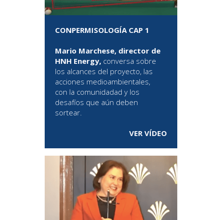
CONPERMISOLOGÍA CAP 1
Mario Marchese, director de
HNH Energy,
conversa sobre
los alcances del proyecto, las
acciones medioambientales,
con la comunidadad y los
desafíos que aún deben
sortear.
VER VÍDEO