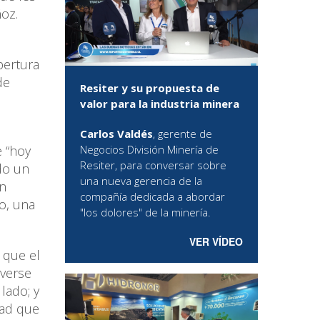
ñoz.
pertura
de
Resiter y su propuesta de
valor para la industria minera
Carlos Valdés
, gerente de
e “hoy
Negocios División Minería de
Resiter, para conversar sobre
do un
una nueva gerencia de la
un
compañía dedicada a abordar
o, una
"los dolores" de la minería.
VER VÍDEO
 que el
overse
lado; y
dad que