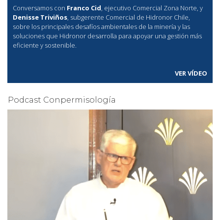
Conversamos con
Franco Cid
, ejecutivo Comercial Zona Norte, y
Denisse Triviños
, subgerente Comercial de Hidronor Chile,
sobre los principales desafíos ambientales de la minería y las
soluciones que Hidronor desarrolla para apoyar una gestión más
eficiente y sostenible.
VER VÍDEO
Podcast Conpermisología