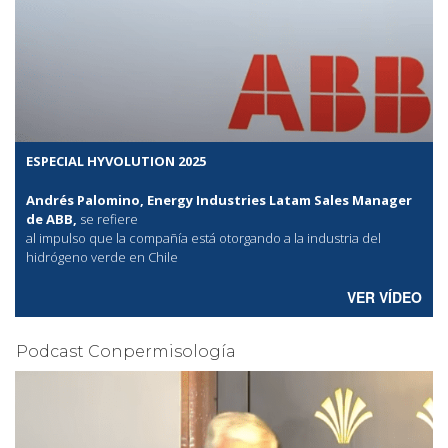
ESPECIAL HYVOLUTION 2025
Andrés Palomino, Energy Industries Latam Sales Manager
de ABB,
se refiere
al
impulso que la compañía está otorgando a la industria del
hidrógeno verde en Chile
VER VÍDEO
Podcast Conpermisología