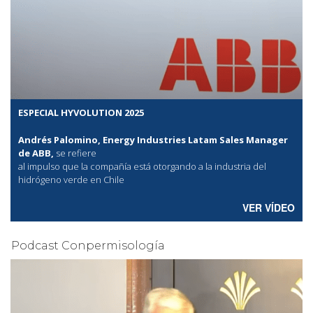
ESPECIAL HYVOLUTION 2025
Andrés Palomino, Energy Industries Latam Sales Manager
de ABB,
se refiere
al
impulso que la compañía está otorgando a la industria del
hidrógeno verde en Chile
VER VÍDEO
Podcast Conpermisología