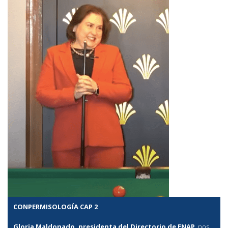
CONPERMISOLOGÍA CAP 2
Gloria Maldonado, presidenta del Directorio de ENAP
, nos