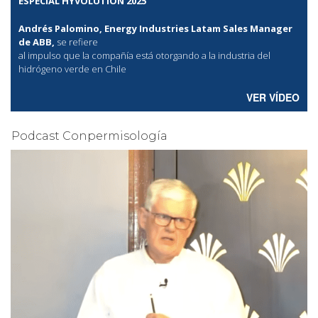
ESPECIAL HYVOLUTION 2025
Andrés Palomino, Energy Industries Latam Sales Manager
de ABB,
se refiere
al
impulso que la compañía está otorgando a la industria del
hidrógeno verde en Chile
VER VÍDEO
Podcast Conpermisología