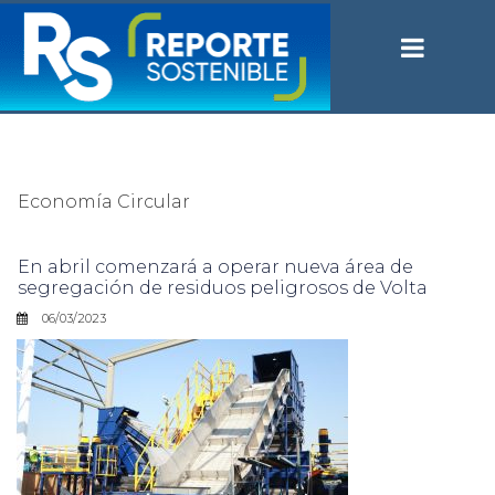
Economía Circular
En abril comenzará a operar nueva área de
segregación de residuos peligrosos de Volta
06/03/2023