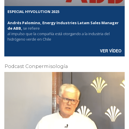
ESPECIAL HYVOLUTION 2025
Andrés Palomino, Energy Industries Latam Sales Manager
de ABB,
se refiere
al
impulso que la compañía está otorgando a la industria del
hidrógeno verde en Chile
VER VÍDEO
Podcast Conpermisología