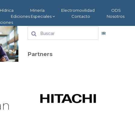
Hídrica
Minería
Electromovilidad
ODS
Ediciones Especiales
Contacto
Nosotros
aciones
IR
Partners
an