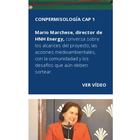
CONPERMISOLOGÍA CAP 1
Mario Marchese, director de
HNH Energy,
conversa sobre
los alcances del proyecto, las
acciones medioambientales,
con la comunidadad y los
desafíos que aún deben
sortear.
VER VÍDEO