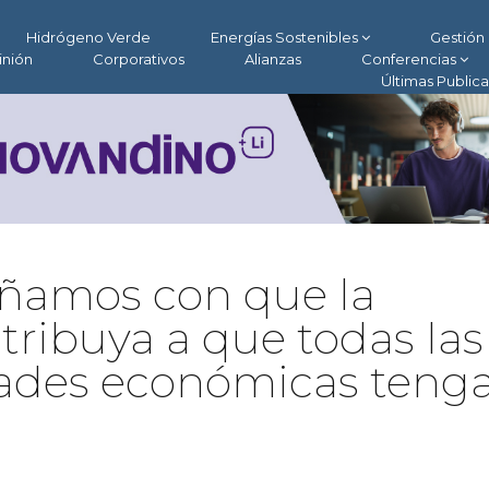
Hidrógeno Verde
Energías Sostenibles
Gestión 
inión
Corporativos
Alianzas
Conferencias
Últimas Public
oñamos con que la
tribuya a que todas las
dades económicas teng