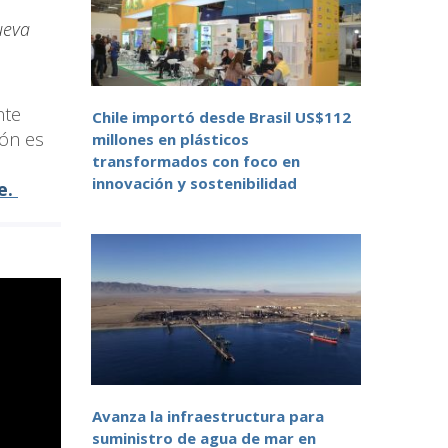
ueva
nte
Chile importó desde Brasil US$112
ión es
millones en plásticos
transformados con foco en
innovación y sostenibilidad
le.
Avanza la infraestructura para
suministro de agua de mar en