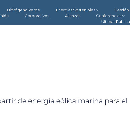
Hidrógeno Verde
Energías Sostenibles
Gestión 
inión
Corporativos
Alianzas
Conferencias
Últimas Public
rtir de energía eólica marina para el