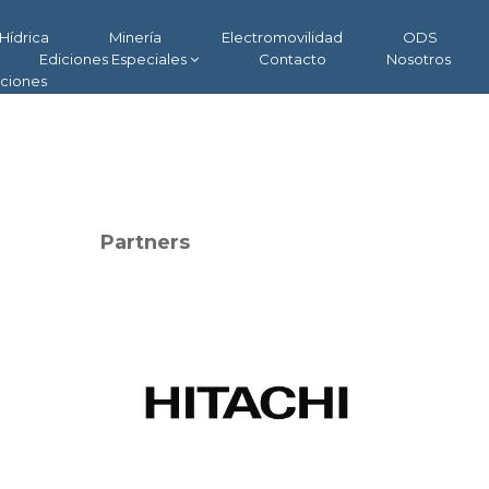
Hídrica
Minería
Electromovilidad
ODS
Ediciones Especiales
Contacto
Nosotros
aciones
Partners