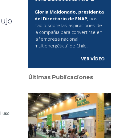
Gloria Maldonado, presidenta
del Directorio de ENAP
, nos
dujo
habló sobre las aspiraciones de
la compañía para convertirse en
la "empresa nacional
multienergética" de Chile.
VER VÍDEO
Últimas Publicaciones
l uso