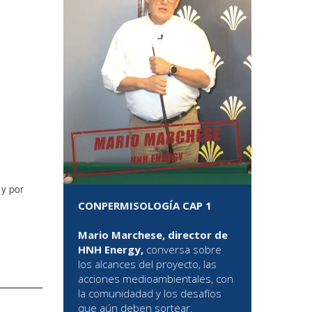
 y por
CONPERMISOLOGÍA CAP 1
Mario Marchese, director de
HNH Energy,
conversa sobre
los alcances del proyecto, las
acciones medioambientales, con
la comunidadad y los desafíos
que aún deben sortear.