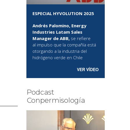
ESPECIAL HYVOLUTION 2025
Andrés Palomino, Energy
Industries Latam Sales
Manager de ABB,
se refiere
al
impulso que la compañía está
otorgando a la industria del
hidrógeno verde en Chile
VER VÍDEO
Podcast
Conpermisología