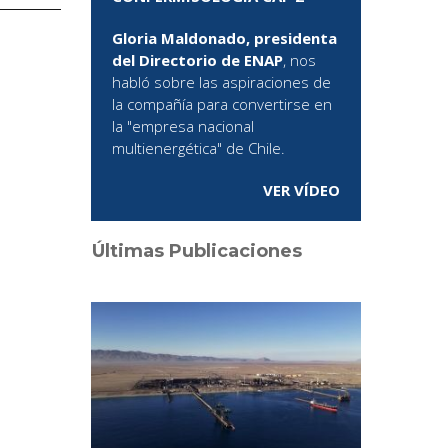
Gloria Maldonado, presidenta
del Directorio de ENAP
, nos
habló sobre las aspiraciones de
la compañía para convertirse en
la "empresa nacional
multienergética" de Chile.
VER VÍDEO
Últimas Publicaciones