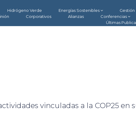
Hidrógeno Verde
Energías Sostenibles
Gestión 
inión
Corporativos
Alianzas
Conferencias
Últimas Public
actividades vinculadas a la COP25 en 