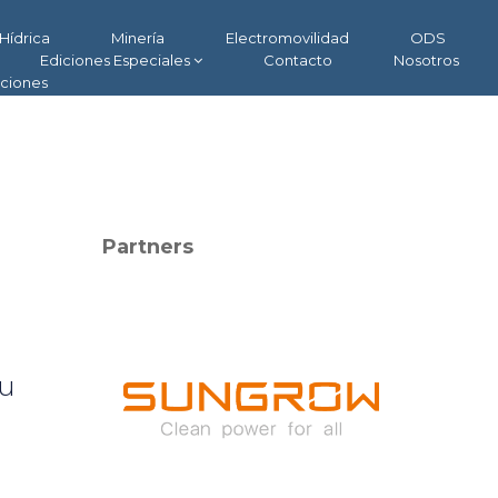
Hídrica
Minería
Electromovilidad
ODS
Ediciones Especiales
Contacto
Nosotros
aciones
Partners
su