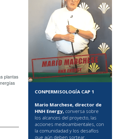
as plantas
energías
CONPERMISOLOGÍA CAP 1
Mario Marchese, director de
HNH Energy,
conversa sobre
los alcances del proyecto, las
acciones medioambientales, con
la comunidadad y los desafíos
que aún deben sortear.