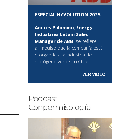
ESPECIAL HYVOLUTION 2025
Andrés Palomino, Energy
Industries Latam Sales
Manager de ABB,
se refiere
al
impulso que la compañía está
otorgando a la industria del
hidrógeno verde en Chile
VER VÍDEO
Podcast
Conpermisología