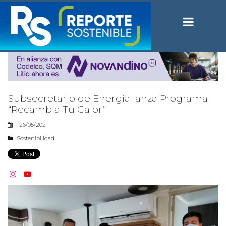
Subsecretario de Energía lanza Programa
“Recambia Tu Calor”
26/05/2021
Sostenibilidad

