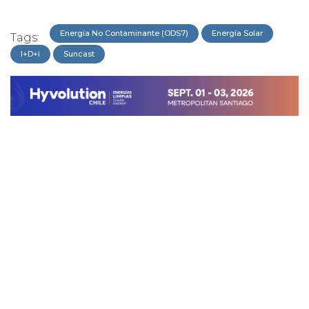
Energía No Contaminante (ODS7)
Energía Solar
Tags:
I+D+i
Suncast