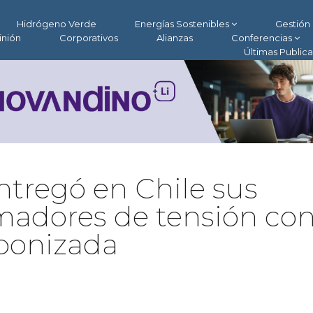
Hidrógeno Verde
Energías Sostenibles
Gestión 
inión
Corporativos
Alianzas
Conferencias
Últimas Public
tregó en Chile sus
madores de tensión co
bonizada