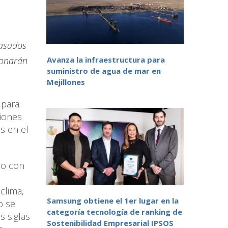
basados
Avanza la infraestructura para
ionarán
suministro de agua de mar en
Mejillones
 para
ciones
s en el
no con
,
clima,
Samsung obtiene el 1er lugar en la
o se
categoría tecnología de ranking de
s siglas
Sostenibilidad Empresarial IPSOS