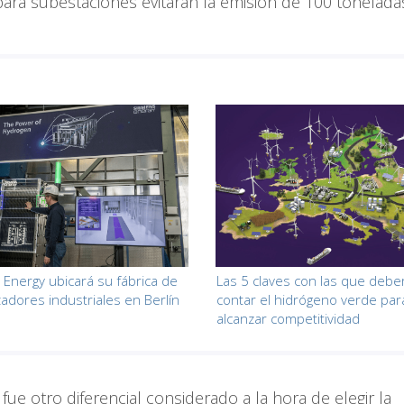
 para subestaciones evitarán la emisión de 100 tonelada
Energy ubicará su fábrica de
Las 5 claves con las que debe
zadores industriales en Berlín
contar el hidrógeno verde par
alcanzar competitividad
fue otro diferencial considerado a la hora de elegir la