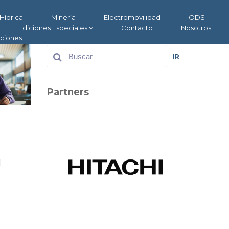
Hídrica
Minería
Electromovilidad
ODS
Ediciones Especiales
Contacto
Nosotros
aciones
IR
Partners
n