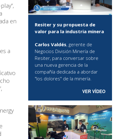
play”,
a
rada en
Resiter y su propuesta de
valor para la industria minera
Carlos Valdés
, gerente de
les a
Negocios División Minería de
Resiter, para conversar sobre
una nueva gerencia de la
compañía dedicada a abordar
icativo
"los dolores" de la minería.
ucho
,
VER VÍDEO
Energy
e
d