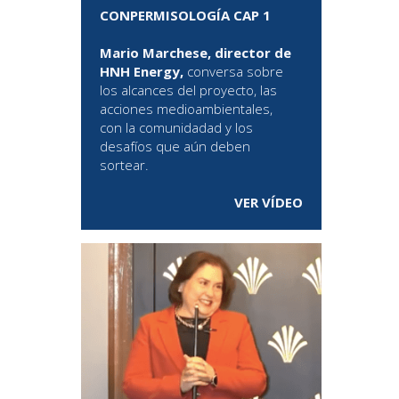
CONPERMISOLOGÍA CAP 1
Mario Marchese, director de
HNH Energy,
conversa sobre
los alcances del proyecto, las
acciones medioambientales,
con la comunidadad y los
desafíos que aún deben
sortear.
VER VÍDEO