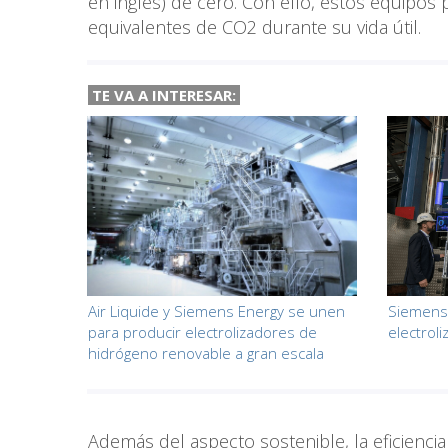
en inglés) de cero. Con ello, estos equipos
equivalentes de CO2 durante su vida útil.
TE VA A INTERESAR:
Air Liquide y Siemens Energy se unen
Siemens 
para producir electrolizadores de
electroli
hidrógeno renovable a gran escala
Además del aspecto sostenible, la eficiencia 