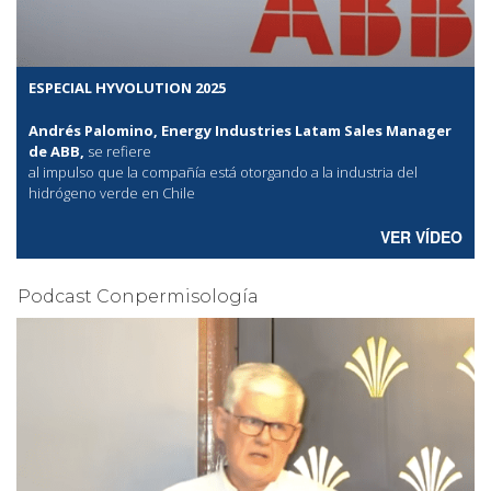
ESPECIAL HYVOLUTION 2025
Andrés Palomino, Energy Industries Latam Sales Manager
de ABB,
se refiere
al
impulso que la compañía está otorgando a la industria del
hidrógeno verde en Chile
VER VÍDEO
Podcast Conpermisología