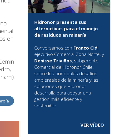
encia
Hidronor presenta sus
ano
alternativas para el manejo
mental
de residuos en minería
vos en
Conversamos con
Franco Cid
,
ejecutivo Comercial Zona Norte, y
Denisse Triviños
, subgerente
 Cemin
Comercial de Hidronor Chile,
edro,
sobre los principales desafíos
nami).
ambientales de la minería y las
soluciones que Hidronor
desarrolla para apoyar una
gestión más eficiente y
ergía
sostenible.
VER VÍDEO