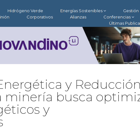
Hidrógeno Verde
Energías Sostenibles
Gestión 
inión
Corporativos
Alianzas
Conferencias
Últimas Public
 Energética y Reducció
a minería busca optimi
éticos y
s