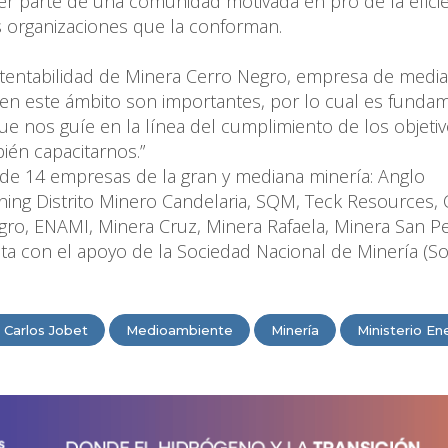
 ser parte de una comunidad motivada en pro de la efici
as organizaciones que la conforman.
stentabilidad de Minera Cerro Negro, empresa de medi
 en este ámbito son importantes, por lo cual es funda
ue nos guíe en la línea del cumplimiento de los objeti
ién capacitarnos.”
n de 14 empresas de la gran y mediana minería: Anglo
ing Distrito Minero Candelaria, SQM, Teck Resources,
ro, ENAMI, Minera Cruz, Minera Rafaela, Minera San P
ta con el apoyo de la Sociedad Nacional de Minería (So
 Carlos Jobet
Medioambiente
Minería
Ministerio En