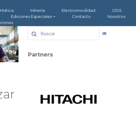
Hídrica
Minería
Electromovilidad
ODS
Ediciones Especiales
Contacto
Nosotros
aciones
IR
Partners
n
zar