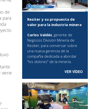
no de
a para
Resiter y su propuesta de
nda
valor para la industria minera
oyecto
Carlos Valdés
, gerente de
Negocios División Minería de
Resiter, para conversar sobre
una nueva gerencia de la
stuvo
compañía dedicada a abordar
"los dolores" de la minería.
tante
VER VÍDEO
 viene
e