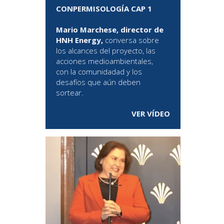
CONPERMISOLOGÍA CAP 1
Mario Marchese, director de
HNH Energy,
conversa sobre
los alcances del proyecto, las
acciones medioambientales,
con la comunidadad y los
desafíos que aún deben
sortear.
VER VÍDEO