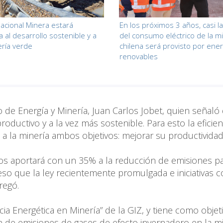
 Nacional Minera estará
En los próximos 3 años, casi l
a al desarrollo sostenible y a
del consumo eléctrico de la m
ría verde
chilena será provisto por ener
renovables
o de Energía y Minería, Juan Carlos Jobet, quien señaló 
ductivo y a la vez más sostenible. Para esto la eficien
 a la minería ambos objetivos: mejorar su productividad
nos aportará con un 35% a la reducción de emisiones p
eso que la ley recientemente promulgada e iniciativas 
regó.
ncia Energética en Minería” de la GIZ, y tiene como objet
n de emisiones de gases de efecto invernadero en la mi