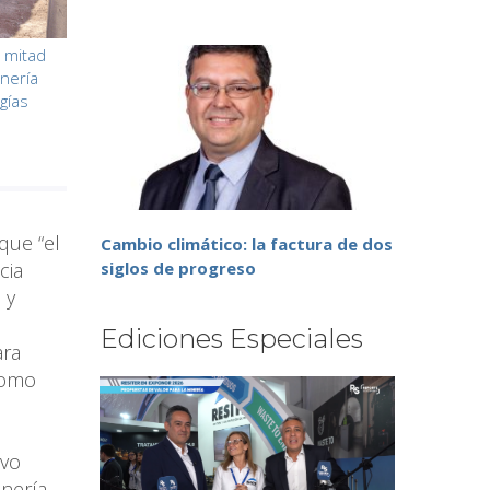
a mitad
inería
gías
que “el
Cambio climático: la factura de dos
cia
siglos de progreso
 y
Ediciones Especiales
ara
como
ivo
nería,