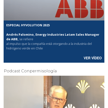
ESPECIAL HYVOLUTION 2025
Andrés Palomino, Energy Industries Latam Sales Manager
de ABB,
se refiere
al
impulso que la compañía está otorgando a la industria del
hidrógeno verde en Chile
VER VÍDEO
Podcast Conpermisología